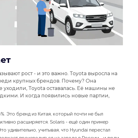
ает
ывают рост - и это важно. Toyota выросла на
среди крупных брендов. Почему? Она
 уходили, Toyota оставалась. Её машины не
едкими. И когда появились новые партии,
9%. Это бренд из Китая, который почти не был
активно расширяется. Solaris - ещё один пример
Это удивительно, учитывая, что Hyundai перестал
должает производиться на заводе в России - и люди