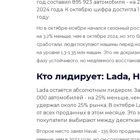
год составил 895 923 автомобиля - на
2024 года. К октябрю цифра достигла 1
году.
Но в октябре-ноябре начался сезонный рост
на 3,2% меньше, чем в октябре 2024, но это 
сработали: люди покупают машины перед но
на уровне 1,3-1,35 млн машин. Это не докриз
фазу устойчивого, но медленного восстанов
Кто лидирует: Lada, H
Lada остаётся абсолютным лидером. За
000 автомобилей - на 25% меньше, чем
удержал около 25% рынка. В октябре L
от всех проданных в этом месяце. Это з
покупатели выбирают между десяткам
Второе место занял Haval - 135 800 проданн
меньше, чем в 2024 году, но он сохранил по