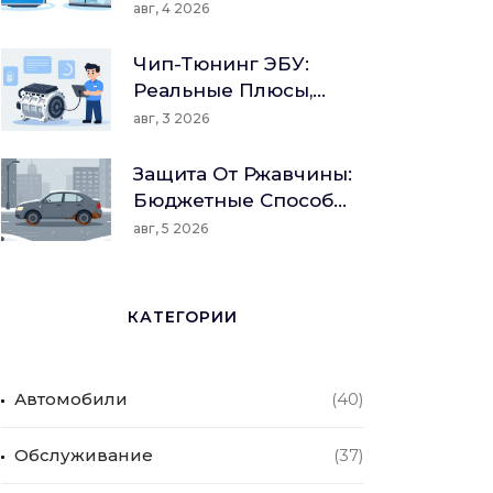
Заряд, Плотность
авг, 4 2026
Электролита И
Хранение Зимой
Чип-Тюнинг ЭБУ:
Реальные Плюсы,
Риски И Правда О
авг, 3 2026
Гарантии
Защита От Ржавчины:
Бюджетные Способы
И Профилактика Для
авг, 5 2026
Авто
КАТЕГОРИИ
Автомобили
(40)
Обслуживание
(37)