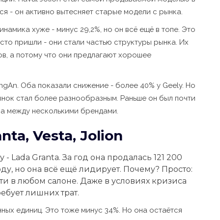
тся - он активно вытесняет старые модели с рынка.
инамика хуже - минус 29,2%, но он всё ещё в топе. Это
сто пришли - они стали частью структуры рынка. Их
тов, а потому что они предлагают хорошее
ngAn. Оба показали снижение - более 40% у Geely. Но
рынок стал более разнообразным. Раньше он был почти
тва между несколькими брендами.
a, Vesta, Jolion
- Lada Granta. За год она продалась 121 200
году, но она всё ещё лидирует. Почему? Просто:
ти в любом салоне. Даже в условиях кризиса
ребует лишних трат.
нных единиц. Это тоже минус 34%. Но она остаётся