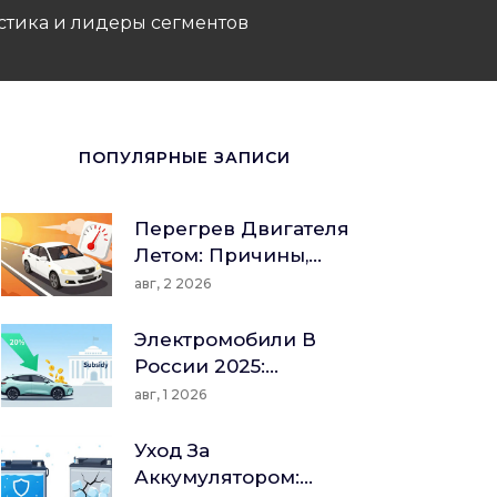
истика и лидеры сегментов
ПОПУЛЯРНЫЕ ЗАПИСИ
Перегрев Двигателя
Летом: Причины,
Признаки И
авг, 2 2026
Пошаговый
Алгоритм Действий
Электромобили В
России 2025:
Реальные Цены,
авг, 1 2026
Доступные Модели
И Подводные Камни
Уход За
Аккумулятором: