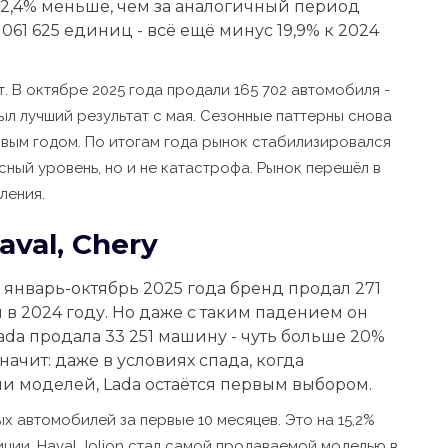
 22,4% меньше, чем за аналогичный период
 061 625 единиц - всё ещё минус 19,9% к 2024
. В октябре 2025 года продали 165 702 автомобиля -
был лучший результат с мая. Сезонные паттерны снова
вым годом. По итогам года рынок стабилизировался
исный уровень, но и не катастрофа. Рынок перешёл в
ления.
aval, Chery
 январь-октябрь 2025 года бренд продал 271
 в 2024 году. Но даже с таким падением он
ada продала 33 251 машину - чуть больше 20%
начит: даже в условиях спада, когда
и моделей, Lada остаётся первым выбором.
ых автомобилей за первые 10 месяцев. Это на 15,2%
зиции. Haval Jolion стал самой продаваемой моделью в