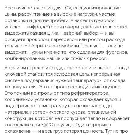
Всё начинается с
шин для LCV
,
специализированные
шины, рассчитанные на высокие нагрузки, частые
остановки и долгие пробеги
. У них есть грузовой
индекс — цифра, которая говорит, сколько тонн может
выдержать каждая шина. Неверный выбор — и вы
рискуете проколом, перегревом или ростом расхода
топлива. Не берите «автомобильные» шины — они не
выдержат. Нужны именно те, что сделаны для фургонов,
комбинированных машин или тяжёлых рейсов.
А если вы перевозите еду, лекарства или цветы — тогда
ключевой становится
холодовая цепь
,
непрерывная
система поддержания нужной температуры от склада
до покупателя
. Это не просто холодильник в кузове.
Это точный контроль: от типа
рефрижератора
,
холодильной установки, которая охлаждает кузов и
поддерживает температуру в течение часов
, до
материала
изотермического кузова
,
специальной
конструкции, которая не пропускает тепло и сохраняет
холод даже при +30°C на улице
. Один перерыв в
охлаждении — и весь груз потерял ценность. Тут не про