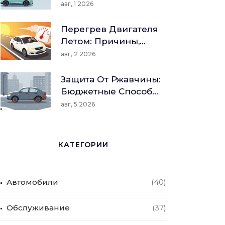
Безопасности В 2026
Реальные Цены,
авг, 1 2026
Году
Доступные Модели
И Подводные Камни
Перегрев Двигателя
Летом: Причины,
Признаки И
авг, 2 2026
Пошаговый
Алгоритм Действий
Защита От Ржавчины:
Бюджетные Способы
И Профилактика Для
авг, 5 2026
Авто
КАТЕГОРИИ
Автомобили
(40)
Обслуживание
(37)