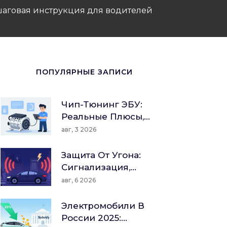
ошаговая инструкция для водителей
ПОПУЛЯРНЫЕ ЗАПИСИ
Чип-Тюнинг ЭБУ:
Реальные Плюсы,
Риски И Правда О
авг, 3 2026
Гарантии
Защита От Угона:
Сигнализация,
Иммобилайзер И
авг, 6 2026
Механические
Блокировки -
Электромобили В
Полный Гид По
России 2025: