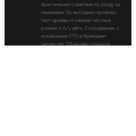
практичными советами по уходу за
машинами. По выходным провожу
тест-драйвы и снимаю честные
ролики о б/у авто. Сотрудничаю с
локальными СТО и брендами
запчастей. Объясняю сложное
простыми словами, чтобы каждый
мог обслуживать свой автомобиль
увереннее.
ПОПУЛЯРНЫЕ ЗАПИСИ
Защита От Ржавчины:
Бюджетные Способы И