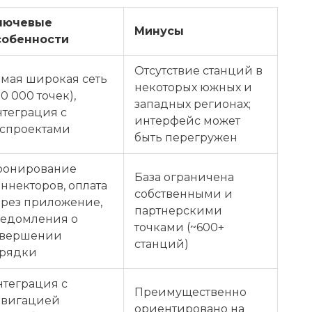
лючевые
Минусы
собенности
Отсутствие станций в
амая широкая сеть
некоторых южных и
10 000 точек),
западных регионах;
нтеграция с
интерфейс может
оспроектами
быть перегружен
ронирование
База ограничена
ннекторов, оплата
собственными и
ерез приложение,
партнерскими
ведомления о
точками (~600+
авершении
станций)
арядки
нтеграция с
Преимущественно
авигацией
ориентировано на