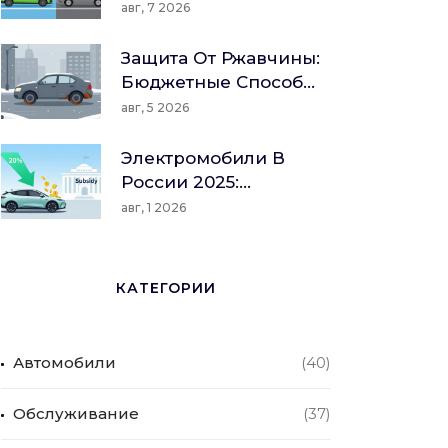
Транспорта: Топливо,
авг, 7 2026
Сервис И Остаточная
Стоимость
Защита От Ржавчины:
Бюджетные Способы
И Профилактика Для
авг, 5 2026
Авто
Электромобили В
России 2025:
Реальные Цены,
авг, 1 2026
Доступные Модели
И Подводные Камни
КАТЕГОРИИ
Автомобили
(40)
Обслуживание
(37)