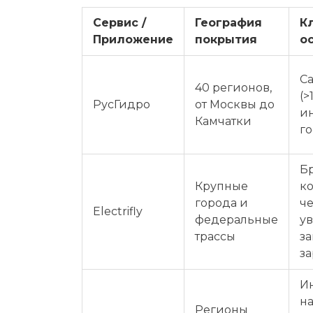
Сервис /
География
К
Приложение
покрытия
о
С
40 регионов,
(>
РусГидро
от Москвы до
и
Камчатки
г
Б
Крупные
ко
города и
ч
Electrifly
федеральные
у
трассы
з
з
И
н
Регионы