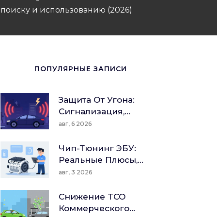
 поиску и использованию (2026)
ПОПУЛЯРНЫЕ ЗАПИСИ
Защита От Угона:
Сигнализация,
Иммобилайзер И
авг, 6 2026
Механические
Блокировки -
Чип-Тюнинг ЭБУ:
Полный Гид По
Реальные Плюсы,
Безопасности В 2026
Риски И Правда О
авг, 3 2026
Году
Гарантии
Снижение TCO
Коммерческого