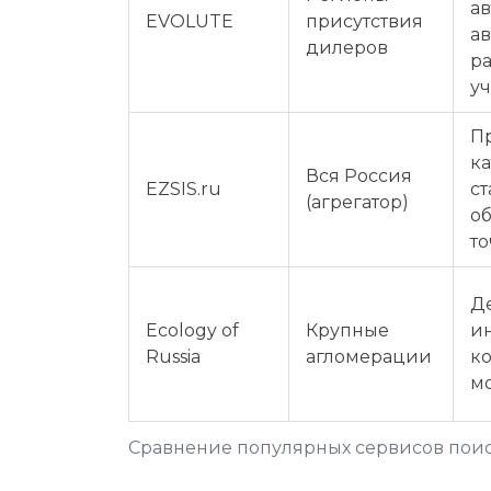
ав
EVOLUTE
присутствия
а
дилеров
ра
уч
П
к
Вся Россия
EZSIS.ru
ст
(агрегатор)
о
то
Д
Ecology of
Крупные
и
Russia
агломерации
к
м
Сравнение популярных сервисов поис