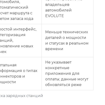
томобиля,
владельцев
втоматический
автомобилей
счет маршрута с
EVOLUTE
етом запаса хода
ростой интерфейс,
Меньше технических
атегоризация
деталей о мощности
анций,
и статусах в реальном
бновление новых
времени
чек
Не указывает
етальная
конкретные
нформация о типах
приложения для
оннекторов и
оплаты; данные могут
ощности
обновляться реже
ка зарядных станций