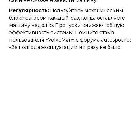
сами не сможете завести машину.
Регулярность:
Пользуйтесь механическим
блокиратором каждый раз, когда оставляете
машину надолго. Пропуски снижают общую
эффективность системы. Помните отзыв
пользователя «VolvoMan» с форума autospot.ru:
«За полгода эксплуатации ни разу не было
попыток угона, хотя соседа угнали дважды за
это же время».
Комплексность:
Не экономьте на одном
компоненте. Дешевый иммобилайзер с
простым кодом легко взломать. Выбирайте
проверенные бренды с современным
шифрованием.
В конечном счете, безопасность вашего автомобиля
зависит не от цены одного устройства, а от грамотного
сочетания нескольких слоев защиты. Электроника