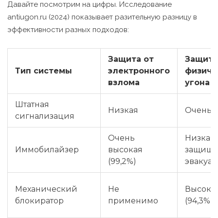
Давайте посмотрим на цифры. Исследование
antiugon.ru (2024) показывает разительную разницу в
эффективности разных подходов:
Защита от
Защита
Тип системы
электронного
физиче
взлома
угона
Штатная
Низкая
Очень 
сигнализация
Очень
Низкая 
Иммобилайзер
высокая
защищае
(99,2%)
эвакуа
Механический
Не
Высока
блокиратор
применимо
(94,3%)