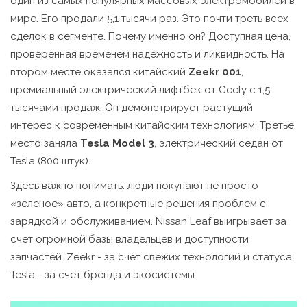
один из самых популярных массовых электромобилей в
мире
. Его продали 5,1 тысячи раз. Это почти треть всех
сделок в сегменте. Почему именно он? Доступная цена,
проверенная временем надежность и ликвидность. На
втором месте оказался китайский
Zeekr 001
,
премиальный электрический лифтбек от Geely
с 1,5
тысячами продаж. Он демонстрирует растущий
интерес к современным китайским технологиям. Третье
место заняла
Tesla Model 3
,
электрический седан от
Tesla
(800 штук).
Здесь важно понимать: люди покупают не просто
«зеленое» авто, а конкретные решения проблем с
зарядкой и обслуживанием. Nissan Leaf выигрывает за
счет огромной базы владельцев и доступности
запчастей. Zeekr - за счет свежих технологий и статуса.
Tesla - за счет бренда и экосистемы.