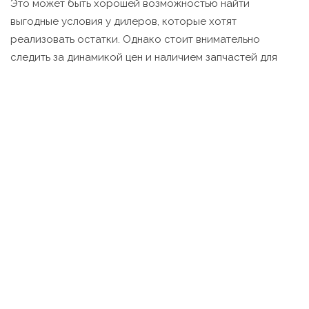
Это может быть хорошей возможностью найти
выгодные условия у дилеров, которые хотят
реализовать остатки. Однако стоит внимательно
следить за динамикой цен и наличием запчастей для
конкретных моделей.
Какие люксовые бренды
лучше сохраняют цену?
На вторичном рынке премиум-класса лидерами
являются Bentley, Rolls-Royce и Maserati. Bentley
Continental GT и Lamborghini Urus показывают самый
высокий спрос среди моделей, что указывает на их
высокую ликвидность.
Почему продажи Mazda
выросли, если бренда нет в