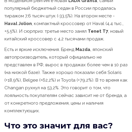
В модельном рейтинге новая
LADA Granta
,
самый
популярный бюджетный седан в России
продалась
тиражом 7,6 тысяч штук (-33,5%). На втором месте -
Haval Jolion
,
компактный кроссовер от Haval
(4,4 тыс.,
+5,5%). И сюрприз: третье место занял
Tenet T7
,
новый
китайский кроссовер
с 4,2 тысячами продаж.
Есть и яркие исключения. Бренд
Mazda
,
японский
автопроизводитель
, который официально не
представлен в РФ, вырос в продажах более чем в 10 раз
(на низкой базе). Также хорошо показали себя Solaris
(+18,9%), Belgee (+62,2%) и Toyota (+79,2%). В то время как
Changan рухнул на 53,2%. Это говорит о том, что
лояльность покупателям сейчас зависит не от бренда, а
от конкретного предложения, цены и наличия
комплектующих.
Что это значит для вас?