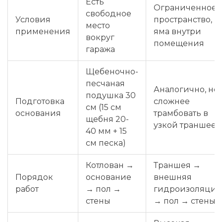
Есть
Ограниченное
свободное
Условия
пространство,
место
применения
яма внутри
вокруг
помещения
гаража
Щебеночно-
песчаная
Аналогично, но
подушка 30
Подготовка
сложнее
см (15 см
основания
трамбовать в
щебня 20-
узкой траншее
40 мм + 15
см песка)
Котлован →
Траншея →
Порядок
основание
внешняя
работ
→ пол →
гидроизоляция
стены
→ пол → стены