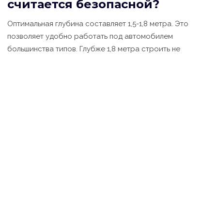
считается безопасной?
Оптимальная глубина составляет 1,5-1,8 метра. Это
позволяет удобно работать под автомобилем
большинства типов. Глубже 1,8 метра строить не
рекомендуется без дополнительных мер по креплению
стенок, так как возрастает риск обрушения грунта.
Можно ли использовать
рубероид для гидроизоляции
смотровой ямы?
Да, рубероид (битумная гидроизоляция) допустим,
особенно в условиях сухого грунта. Однако его срок
службы меньше, чем у полимерных мембран или
проникающих составов. Он требует тщательной
подготовки поверхности и нанесения битумной
мастики в качестве клеящего слоя.