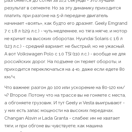
разгоняется до сотни за 10,2 секунды - это лучший
результат в сегменте. Но за эту динамику приходится
платить: при разгоне на 5-й передаче двигатель
начинает «воять», как будто его дразнят. Geely Emgrand
7 с 1.8 л (129 л.с.) - чуть медленнее, но тяга мягче, и мотор
не кричит на высоких оборотах. Hyundai Solaris с 1.6 л
(123 л.с.) - средний вариант: не быстрый, но не ужасный.
А вот Volkswagen Polo с 1.0 TSI (110 л.с.) - вообще не для
российских дорог. На подъеме он теряет обороты, и
приходится переключаться на 4-ю, даже если едете 80
км/ч.
Что важнее: разгон до 100 или ускорение на 80-120 км/
ч? Второе. Потому что на трассе вы не гоняете с места,
а обгоняете грузовик. И тут Geely и Vesta выигрывают -
у них есть запас мощности на высоких передачах.
Changan Alsvin и Lada Granta - слабее: им не хватает
тяги, и при обгоне вы чувствуете, как машина