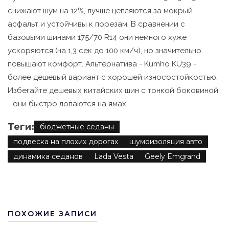
снижают шум на 12%, лучше цепляются за мокрый
асфальт и устойчивы к порезам. В сравнении с
базовыми шинами 175/70 R14 они немного хуже
ускоряются (на 1,3 сек до 100 км/ч), но значительно
повышают комфорт. Альтернатива - Kumho KU39 -
более дешевый вариант с хорошей износостойкостью.
Избегайте дешевых китайских шин с тонкой боковиной
- они быстро лопаются на ямах.
Теги:
бюджетные седаны
подвеска на плохих дорогах
шумоизоляция авто
динамика седанов
Lada Vesta
Geely Emgrand
ПОХОЖИЕ ЗАПИСИ