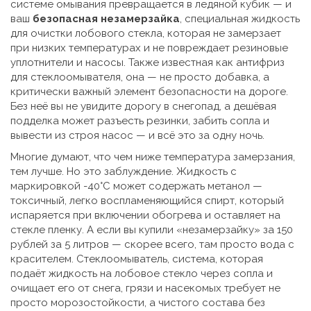
системе омывания превращается в ледяной кубик — и
ваш
безопасная незамерзайка
,
специальная жидкость
для очистки лобового стекла, которая не замерзает
при низких температурах и не повреждает резиновые
уплотнители и насосы
. Также известная как
антифриз
для стеклоомывателя
, она — не просто добавка, а
критически важный элемент безопасности на дороге.
Без неё вы не увидите дорогу в снегопад, а дешёвая
подделка может разъесть резинки, забить сопла и
вывести из строя насос — и всё это за одну ночь.
Многие думают, что чем ниже температура замерзания,
тем лучше. Но это заблуждение. Жидкость с
маркировкой -40°C может содержать метанол —
токсичный, легко воспламеняющийся спирт, который
испаряется при включении обогрева и оставляет на
стекле пленку. А если вы купили «незамерзайку» за 150
рублей за 5 литров — скорее всего, там просто вода с
красителем.
Стеклоомыватель
,
система, которая
подаёт жидкость на лобовое стекло через сопла и
очищает его от снега, грязи и насекомых
требует не
просто морозостойкости, а чистого состава без