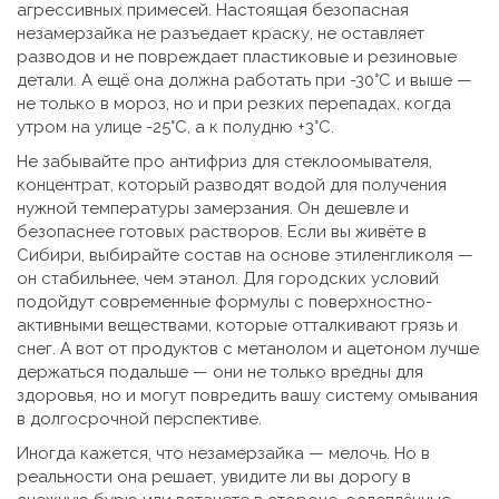
агрессивных примесей. Настоящая безопасная
незамерзайка не разъедает краску, не оставляет
разводов и не повреждает пластиковые и резиновые
детали. А ещё она должна работать при -30°C и выше —
не только в мороз, но и при резких перепадах, когда
утром на улице -25°C, а к полудню +3°C.
Не забывайте про
антифриз для стеклоомывателя
,
концентрат, который разводят водой для получения
нужной температуры замерзания
. Он дешевле и
безопаснее готовых растворов. Если вы живёте в
Сибири, выбирайте состав на основе этиленгликоля —
он стабильнее, чем этанол. Для городских условий
подойдут современные формулы с поверхностно-
активными веществами, которые отталкивают грязь и
снег. А вот от продуктов с метанолом и ацетоном лучше
держаться подальше — они не только вредны для
здоровья, но и могут повредить вашу систему омывания
в долгосрочной перспективе.
Иногда кажется, что незамерзайка — мелочь. Но в
реальности она решает, увидите ли вы дорогу в