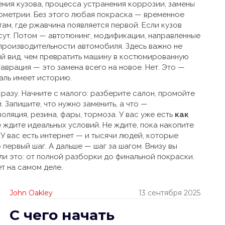
ения кузова
,
процесса устранения коррозии, замены
еометрии
.
Без этого любая покраска — временное
ам, где ржавчина появляется первой. Если кузов
сут. Потом —
автотюнинг
,
модификации, направленные
 производительности автомобиля
.
Здесь важно не
й вид, чем превратить машину в костюмированную
аврация — это замена всего на новое. Нет. Это —
аль имеет историю.
сразу. Начните с малого: разберите салон, промойте
. Запишите, что нужно заменить, а что —
оляция, резина, фары, тормоза. У вас уже есть
как
 ждите идеальных условий. Не ждите, пока накопите
. У вас есть интернет — и тысячи людей, которые
 первый шаг. А дальше — шаг за шагом. Внизу вы
ли это: от полной разборки до финальной покраски.
ет на самом деле.
John Oakley
13 сентября 2025
С чего начать