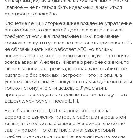
маневрами других водителей и собственным страхом.
Главное — не пытаться быть идеальным, а научиться
реагировать спокойно.
Ключевые вещи, которые
зимнее вождение
,
управление
автомобилем на скользкой дороге с снегом и льдом
требуют от новичка: правильные шины, понимание
тормозного пути и умение не паниковать при заносе. Вы
не обязаны знать, как работает АБС, но должны
понимать, что резкое торможение на льду — это почти
всегда авария. А если вы живете в регионе с зимой, то
шины для новичков
,
резина, которая дает стабильное
сцепление без сложных настроек
— это не опция, а
условие выживания. Не покупайте самые дешевые шины
только потому, что они дешевые. Лучше взять
проверенную модель с хорошим тестом на льду — это
дешевле, чем ремонт после ДТП.
Не забывайте про
ПДД для новичков
,
правила
дорожного движения, которые работают в реальной
жизни, а не только на экзамене
. Например, движение
задним ходом — это не трюк, а маневр, который
требует полного контроля. Не полагайтесь только на