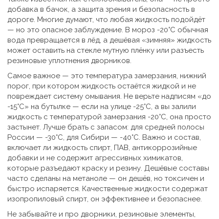
добавка в бачок, а защита зрения и безопасность в
дороге.
Многие думают, что любая жидкость подойдёт
— но это опасное заблуждение. В мороз -20°C обычная
вода превращается в лёд, а дешёвая «зимняя» жидкость
может оставить на стекле мутную плёнку или разъесть
резиновые уплотнения дворников.
Самое важное — это
температура замерзания
,
нижний
порог, при котором жидкость остаётся жидкой и не
повреждает систему омывания
. Не верьте надписям «до
-15°C» на бутылке — если на улице -25°C, а вы залили
жидкость с температурой замерзания -20°C, она просто
застынет. Лучше брать с запасом: для средней полосы
России — -30°C, для Сибири — -40°C. Важно и
состав
,
включает ли жидкость спирт, ПАВ, антикоррозийные
добавки и не содержит агрессивных химикатов,
которые разъедают краску и резину
. Дешёвые составы
часто сделаны на метаноле — он дешёв, но токсичен и
быстро испаряется. Качественные жидкости содержат
изопропиловый спирт, он эффективнее и безопаснее.
Не забывайте и про
дворники
,
резиновые элементы,