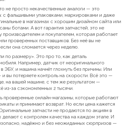
то не просто некачественные аналоги — это
а: с фальшивыми упаковками, маркировками и даже
гинальные в магазинах с хорошим дизайном сайта или
саны ботами. А вот
гарантия запчастей
,
это не
у производителем и покупателем, которая работает
 или проверенных поставщиков
.
Без неё вы не
 если она сломается через неделю.
и по размеру». Это про то, как деталь
мобиля. Например, датчик от неоригинального
 ЭБУ, и машина начнёт глохнуть без причины. Или
и вы потеряете контроль на скорости. Всё это —
е, на вашей машине, с тем же результатом —
сё из-за сэкономленных 2 тысячи.
сть проверенные онлайн-магазины, которые работают
икаты и принимают возврат. Но если цена кажется
Оригинальные запчасти не продаются по акциям в
х делают с контролем качества на каждом этапе. И
безопасно, надёжно и без неожиданных сюрпризов —