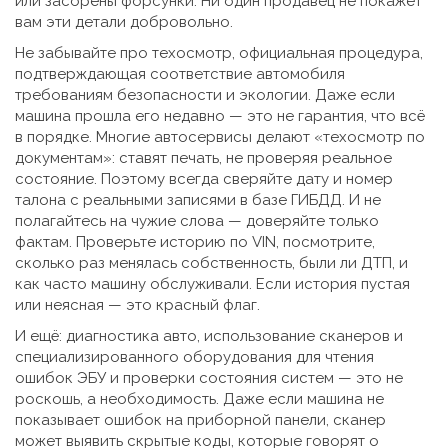
или засорены форсунки. Ни один продавец не покажет
вам эти детали добровольно.
Не забывайте про
техосмотр
,
официальная процедура,
подтверждающая соответствие автомобиля
требованиям безопасности и экологии
. Даже если
машина прошла его недавно — это не гарантия, что всё
в порядке. Многие автосервисы делают «техосмотр по
документам»: ставят печать, не проверяя реальное
состояние. Поэтому всегда сверяйте дату и номер
талона с реальными записями в базе ГИБДД. И не
полагайтесь на чужие слова — доверяйте только
фактам. Проверьте историю по VIN, посмотрите,
сколько раз менялась собственность, были ли ДТП, и
как часто машину обслуживали. Если история пустая
или неясная — это красный флаг.
И ещё:
диагностика авто
,
использование сканеров и
специализированного оборудования для чтения
ошибок ЭБУ и проверки состояния систем
— это не
роскошь, а необходимость. Даже если машина не
показывает ошибок на приборной панели, сканер
может выявить скрытые коды, которые говорят о