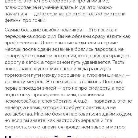
дороге
,
это не про скорость, а про внимание,
планирование и умение ждать
. И да, это можно
научиться — даже если вы до этого только смотрели
фильмы про гонки.
Самые большие ошибки новичков — это паника и
переоценка своих сил. Вы не обязаны сразу ездить как
профессионал. Даже опытные водители в первые
месяцы после сдачи экзамена боялись парковки, не
говоря уже о
зимнем вождении
,
когда лёд превращает
дорогу в каток, а тормозной путь удваивается
. Тесты
показывают: в условиях снега и льда разница в
тормозном пути между хорошими и плохими шинами —
до шести метров. Это не цифра, это жизнь. Поэтому
первые поездки зимой — это не про смелость, а про
подготовку: проверенные шины, правильная
незамерзайка и спокойствие. А ещё —
парковка
,
это не
манёвр, а навык, который требует практики, а не
волшебства
. Многие боятся парковаться задним ходом,
но если вы знаете, как настроить зеркала и где
смотреть, это становится проще, чем завести мотор.