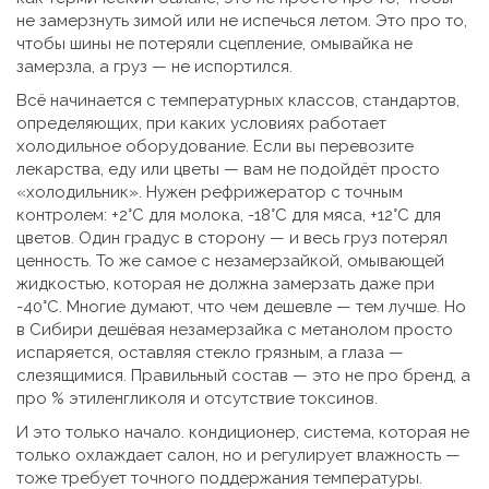
не замерзнуть зимой или не испечься летом. Это про то,
чтобы шины не потеряли сцепление, омывайка не
замерзла, а груз — не испортился.
Всё начинается с
температурных классов
,
стандартов,
определяющих, при каких условиях работает
холодильное оборудование
. Если вы перевозите
лекарства, еду или цветы — вам не подойдёт просто
«холодильник». Нужен рефрижератор с точным
контролем: +2°C для молока, -18°C для мяса, +12°C для
цветов. Один градус в сторону — и весь груз потерял
ценность. То же самое с
незамерзайкой
,
омывающей
жидкостью, которая не должна замерзать даже при
-40°C
. Многие думают, что чем дешевле — тем лучше. Но
в Сибири дешёвая незамерзайка с метанолом просто
испаряется, оставляя стекло грязным, а глаза —
слезящимися. Правильный состав — это не про бренд, а
про % этиленгликоля и отсутствие токсинов.
И это только начало.
кондиционер
,
система, которая не
только охлаждает салон, но и регулирует влажность
—
тоже требует точного поддержания температуры.