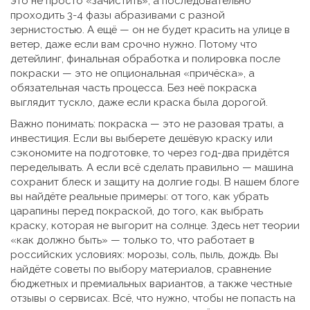
это не просто «зачистить», а последовательно
проходить 3-4 фазы абразивами с разной
зернистостью. А ещё — он не будет красить на улице в
ветер, даже если вам срочно нужно. Потому что
детейлинг
,
финальная обработка и полировка после
покраски
— это не опциональная «причёска», а
обязательная часть процесса. Без неё покраска
выглядит тускло, даже если краска была дорогой.
Важно понимать: покраска — это не разовая траты, а
инвестиция. Если вы выберете дешёвую краску или
сэкономите на подготовке, то через год-два придётся
переделывать. А если всё сделать правильно — машина
сохранит блеск и защиту на долгие годы. В нашем блоге
вы найдёте реальные примеры: от того, как убрать
царапины перед покраской, до того, как выбрать
краску, которая не выгорит на солнце. Здесь нет теории
«как должно быть» — только то, что работает в
российских условиях: морозы, соль, пыль, дождь. Вы
найдёте советы по выбору материалов, сравнение
бюджетных и премиальных вариантов, а также честные
отзывы о сервисах. Всё, что нужно, чтобы не попасть на