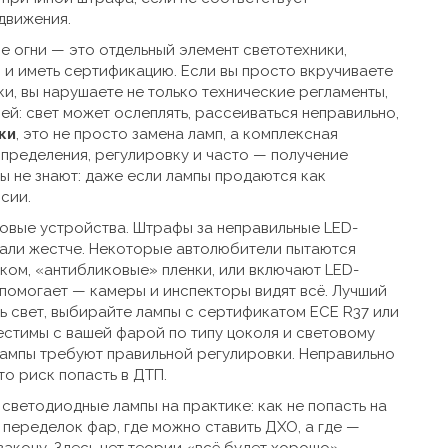
движения.
е огни — это отдельный элемент светотехники,
м и иметь сертификацию
. Если вы просто вкручиваете
ки, вы нарушаете не только технические регламенты,
ей: свет может ослеплять, рассеиваться неправильно,
ки
,
это не просто замена ламп, а комплексная
пределения, регулировку и часто — получение
цы не знают: даже если лампы продаются как
ссии
.
товые устройства. Штрафы за неправильные LED-
тали жестче. Некоторые автолюбители пытаются
нком, «антибликовые» пленки, или включают LED-
е помогает — камеры и инспекторы видят всё. Лучший
ть свет, выбирайте лампы с сертификатом ECE R37 или
естимы с вашей фарой по типу цоколя и световому
-лампы требуют правильной регулировки. Неправильно
то риск попасть в ДТП.
 светодиодные лампы на практике: как не попасть на
переделок фар, где можно ставить ДХО, а где —