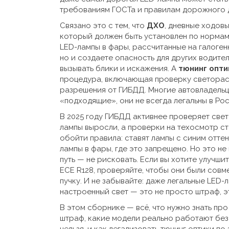
требованиям ГОСТа и правилам дорожного 
Связано это с тем, что
ДХО
,
дневные ходовы
который должен быть установлен по норма
LED-лампы в фары, рассчитанные на галоген
но и создаете опасность для других водител
вызывать блики и искажения
. А
тюнинг опти
процедура, включающая проверку светорас
разрешения от ГИБДД
. Многие автовладель
«подходящие», они не всегда легальны в Ро
В 2025 году ГИБДД активнее проверяет све
лампы выросли, а проверки на техосмотр с
обойти правила: ставят лампы с синим отте
лампы в фары, где это запрещено. Но это н
путь — не рисковать. Если вы хотите улучши
ECE R128, проверяйте, чтобы они были совм
пучку. И не забывайте: даже легальные LED
настроенный свет — это не просто штраф, э
В этом сборнике — всё, что нужно знать про
штраф, какие модели реально работают без 