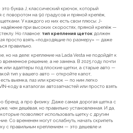
— это
буква J
,
классический крючок, который
 с поворотом на 90 градусов
и
прямой крепёж
,
 щетками
. У каждого из них есть свои плюсы: J-
 надёжнее при высоких скоростях, прямой крепёж —
стеклу. Но главное:
тип крепления щеток
должен
ьзя просто взять «подходящие по размеру» — даже
ься правильно.
, но на деле: крепление на Lada Vesta не подойдёт к
о временное решение, а не замена. В 2025 году почти
ж или адаптеры под плоские щетки, а старые авто —
какой тип у вашего авто — откройте капот,
есть выемка, паз или крючок — по ним легко
IN-коду в каталогах автозапчастей или просто взять
ро бренд, а про физику. Даже самая дорогая щетка с
же, чем дешёвая, но правильно установленная. И да,
 которые позволяют использовать щетку с другим
ие. Со временем могут ослабнуть, начать скрипеть
тку с правильным креплением — это дешевле и