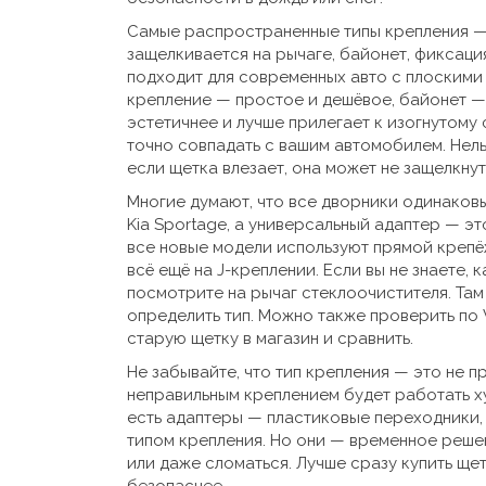
Самые распространенные типы крепления 
защелкивается на рычаге
,
байонет
,
фиксация
подходит для современных авто с плоскими
крепление — простое и дешёвое, байонет —
эстетичнее и лучше прилегает к изогнутому 
точно совпадать с вашим автомобилем. Нел
если щетка влезает, она может не защелкнут
Многие думают, что все дворники одинаковые
Kia Sportage, а универсальный адаптер — эт
все новые модели используют прямой крепё
всё ещё на J-креплении. Если вы не знаете, 
посмотрите на рычаг стеклоочистителя. Там 
определить тип. Можно также проверить по V
старую щетку в магазин и сравнить.
Не забывайте, что тип крепления — это не п
неправильным креплением будет работать ху
есть адаптеры — пластиковые переходники,
типом крепления. Но они — временное решен
или даже сломаться. Лучше сразу купить ще