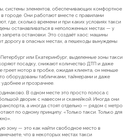
ры
,
системы элементов, обеспечивающих комфортное
 в городе
. Они работают вместе с
правилами
т, где, сколько времени и при каких условиях такси
ждены останавливаться в неположенных местах — у
е запрета остановки. Это создаёт хаос: машины
т дорогу в опасных местах, а пешеходы вынуждены
т-Петербург или Екатеринбург, выделенные зоны такси
скоряют посадку, снижают количество ДТП и даже
е греет мотор в пробке, ожидая клиента, он меньше
часто оборудованы табличками, таймерами и даже
 удобнее и прозрачнее.
 одинаково. В одном месте это просто полоса с
большой дворик с навесом и скамейкой. Иногда они
анспорта, а иногда стоят отдельно — рядом с метро
отают по одному принципу: «Только такси. Только для
жно».
акую зону — это как найти свободное место в
амечаете, что в некоторых местах такси