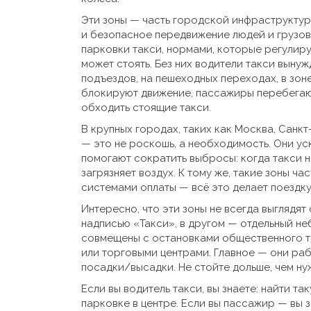
Эти зоны — часть
городской инфраструкту
и безопасное передвижение людей и грузов
парковки такси
,
нормами, которые регулирую
может стоять
. Без них водители такси выну
подъездов, на пешеходных переходах, в зон
блокируют движение, пассажиры перебегаю
обходить стоящие такси.
В крупных городах, таких как Москва, Санк
— это не роскошь, а необходимость. Они у
помогают сократить выбросы: когда такси н
загрязняет воздух. К тому же, такие зоны 
системами оплаты — всё это делает поездку
Интересно, что эти зоны не всегда выглядят
надписью «Такси», в другом — отдельный не
совмещены с остановками общественного тр
или торговыми центрами. Главное — они раб
посадки/высадки. Не стойте дольше, чем ну
Если вы водитель такси, вы знаете: найти т
парковке в центре. Если вы пассажир — вы з