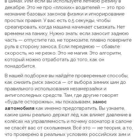
в шинах. Или если вы используете летнюю резину в
декабре. Это не про «плохих» водителей — это про
незнание базовых законов физики и игнорирование
простых правил. У вас есть 0,5 секунды, чтобы
среагировать, когда машина начинает съезжать. Нет
времени на панику. Нужно знать: если заносит заднюю
часть — отпустите газ, не тормозите, плавно поверните
руль в сторону заноса. Если переднюю — сбавьте
скорость, но не резко. Это не магия. Это алгоритм,
который можно отработать до того, как он
понадобится.
В нашей подборке вы найдёте проверенные способы,
как снизить риск заноса — от выбора зимних шин до
правильного использования незамерзайки и
антигололедных средств. Там, где другие говорят
«будьте осторожны», мы показываем,
занос
автомобиля
как именно предотвратить. Вы узнаете,
какие шины реально держат лёд, как влияет давление в
колёсах на управляемость и почему озонатор в салоне
не спасёт вас от скольжения. Всё это — не теория, а то,
что проверено в реальных условиях российских зим и