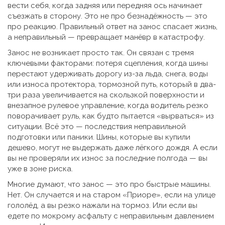
вести себя, когда задняя или передняя ось начинает
съезжать в сторону.
Это не про безнадёжность — это
про реакцию. Правильный ответ на занос спасает жизнь,
а неправильный — превращает манёвр в катастрофу.
Занос не возникает просто так. Он связан с тремя
ключевыми факторами:
потеря сцепления
,
когда шины
перестают удерживать дорогу из-за льда, снега, воды
или износа протектора
,
тормозной путь
,
который в два-
три раза увеличивается на скользкой поверхности
и
внезапное рулевое управление
,
когда водитель резко
поворачивает руль, как будто пытается «вырваться» из
ситуации
. Всё это — последствия неправильной
подготовки или паники. Шины, которые вы купили
дешево, могут не выдержать даже лёгкого дождя. А если
вы не проверяли их износ за последние полгода — вы
уже в зоне риска.
Многие думают, что занос — это про быстрые машины.
Нет. Он случается и на старом «Приоре», если на улице
гололёд, а вы резко нажали на тормоз. Или если вы
едете по мокрому асфальту с неправильным давлением