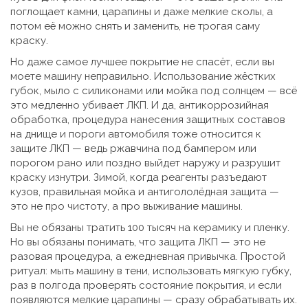
поглощает камни, царапины и даже мелкие сколы, а
потом её можно снять и заменить, не трогая саму
краску.
Но даже самое лучшее покрытие не спасёт, если вы
моете машину неправильно. Использование жёстких
губок, мыло с силиконами или мойка под солнцем — всё
это медленно убивает ЛКП. И да,
антикоррозийная
обработка
,
процедура нанесения защитных составов
на днище и пороги автомобиля
тоже относится к
защите ЛКП — ведь ржавчина под бампером или
порогом рано или поздно выйдет наружу и разрушит
краску изнутри. Зимой, когда реагенты разъедают
кузов, правильная мойка и антигололёдная защита —
это не про чистоту, а про выживание машины.
Вы не обязаны тратить 100 тысяч на керамику и пленку.
Но вы обязаны понимать, что защита ЛКП — это не
разовая процедура, а ежедневная привычка. Простой
ритуал: мыть машину в тени, использовать мягкую губку,
раз в полгода проверять состояние покрытия, и если
появляются мелкие царапины — сразу обрабатывать их.