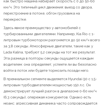
как быстро машина набирает скорость с 0 до 50-60
км/ч. Это типичный цикл движения: выезд со двора,
перестроение в потоке, обгон грузовика на
перекрестке.
Здесь явное преимущество у автомобилей с
турбированными двигателями. Например,
Kia Rio
с 1-
литровым турбомотором разгоняется до 50 км/ч всего
за 3,8 секунды. Атмосферные двигатели, такие как у
Lada Kalina, требуют 5,2 секунды на тот же результат.
Эта разница в полторы секунды ощущается каждым
водителем: она определяет, успеете ли вы безопасно
войти в поток или будете тормозить позади него.
В премиальном сегменте выделяется Hyundai i30 с 1,5-
литровым турбодвигателем мощностью 150 л.с. Он
демонстрирует лучший разгон в диапазоне 0-60 км/ч
(6,3 секунды), опережая конкурентов. Однако есть
нюанс: агрессивная динамика часто сопровождается