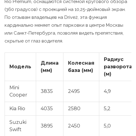
Rio Premium, оснащаются системой кругового обзора
(360 градусов) с проекцией на 10,25-дюймовый экран.
По отзывам владельцев на Drive2, эта функция
кардинально меняет опыт парковки в центре Москвы
или Санкт-Петербурга, позволяя видеть препятствия,
скрытые от глаз водителя.
Радиус
Длина
Колесная
Модель
разворота
(мм)
база (мм)
(м)
Mini
3835
2495
4,9
Cooper
Kia Rio
4035
2580
5,2
Suzuki
3895
2450
5,0
Swift