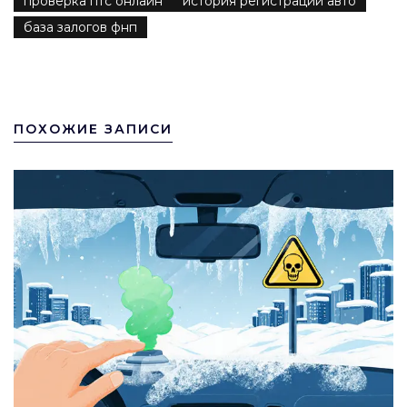
проверка птс онлайн
история регистрации авто
база залогов фнп
ПОХОЖИЕ ЗАПИСИ