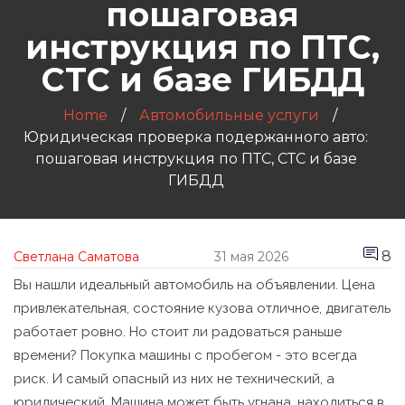
пошаговая
инструкция по ПТС,
СТС и базе ГИБДД
Home
Автомобильные услуги
Юридическая проверка подержанного авто:
пошаговая инструкция по ПТС, СТС и базе
ГИБДД
8
Светлана Саматова
31 мая 2026
Вы нашли идеальный автомобиль на объявлении. Цена
привлекательная, состояние кузова отличное, двигатель
работает ровно. Но стоит ли радоваться раньше
времени? Покупка машины с пробегом - это всегда
риск. И самый опасный из них не технический, а
юридический. Машина может быть угнана, находиться в