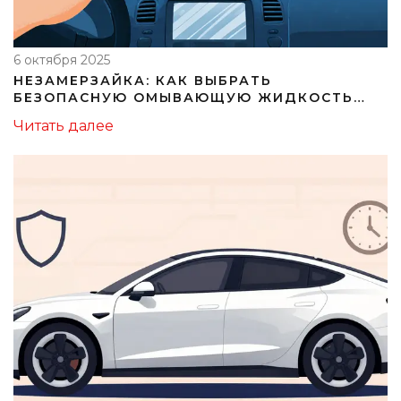
6 октября 2025
НЕЗАМЕРЗАЙКА: КАК ВЫБРАТЬ
БЕЗОПАСНУЮ ОМЫВАЮЩУЮ ЖИДКОСТЬ
ДЛЯ ЗИМЫ - СОВЕТЫ ПО СОСТАВУ,
Читать далее
ТЕМПЕРАТУРЕ И БРЕНДУ