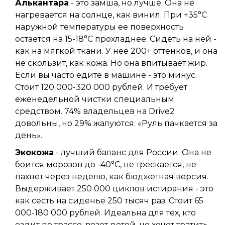
Алькантара
- это замша, но лучше. Она не
нагревается на солнце, как винил. При +35°C
наружной температуры ее поверхность
остается на 15-18°C прохладнее. Сидеть на ней -
как на мягкой ткани. У нее 200+ оттенков, и она
не скользит, как кожа. Но она впитывает жир.
Если вы часто едите в машине - это минус.
Стоит 120 000-320 000 рублей. И требует
еженедельной чистки специальным
средством. 74% владельцев на Drive2
довольны, но 29% жалуются: «Руль пачкается за
день».
Экокожа
- лучший баланс для России. Она не
боится морозов до -40°C, не трескается, не
пахнет через неделю, как бюджетная версия.
Выдерживает 250 000 циклов истирания - это
как сесть на сиденье 250 тысяч раз. Стоит 65
000-180 000 рублей. Идеальна для тех, кто
ездит по трассе, везет детей, не хочет тратить