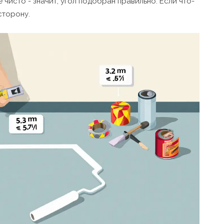
 чисто - значит, угол подобран правильно. Если что-
сторону.