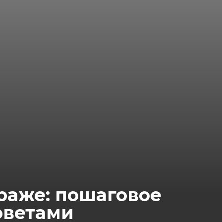
араже: пошаговое
оветами