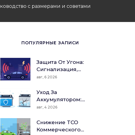
уководство с размерами и советами
ПОПУЛЯРНЫЕ ЗАПИСИ
Защита От Угона:
Сигнализация,
Иммобилайзер И
авг, 6 2026
Механические
Блокировки -
Уход За
Полный Гид По
Аккумулятором:
Безопасности В 2026
Заряд, Плотность
авг, 4 2026
Году
Электролита И
Хранение Зимой
Снижение TCO
Коммерческого