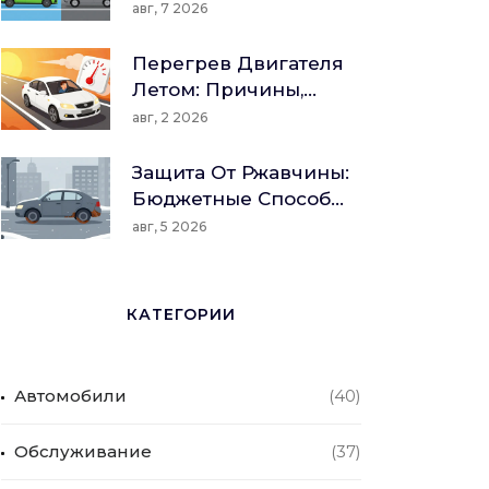
Транспорта: Топливо,
авг, 7 2026
Сервис И Остаточная
Стоимость
Перегрев Двигателя
Летом: Причины,
Признаки И
авг, 2 2026
Пошаговый
Алгоритм Действий
Защита От Ржавчины:
Бюджетные Способы
И Профилактика Для
авг, 5 2026
Авто
КАТЕГОРИИ
Автомобили
(40)
Обслуживание
(37)