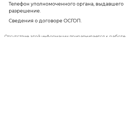
Телефон уполномоченного органа, выдавшего
разрешение.
Сведения о договоре ОСГОП.
Отсутствие этой информации приравнивается к работе
без лицензии. Поэтому сразу после получения
документов закажите печать этикеток или табличек с
этими данными.
Можно ли получить лицензию
на такси полностью онлайн?
Нет, полностью дистанционно пока невозможно. Даже
при подаче через Госуслуги требуется
квалифицированная электронная подпись (УКЭП),
которую нужно получать лично в удостоверяющем
центре. Кроме того, некоторые регионы могут